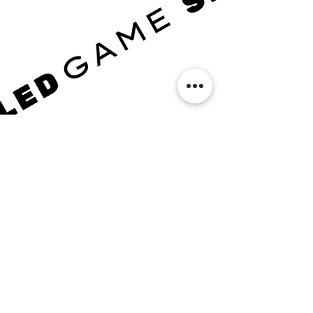
TRAIN IN PHOENIX ↓
TRAINING PLANS
BOOK A DROP-IN
DOMANDE? Mandaci un SMS!
623-562-0101
info@joshuavillarreal.com