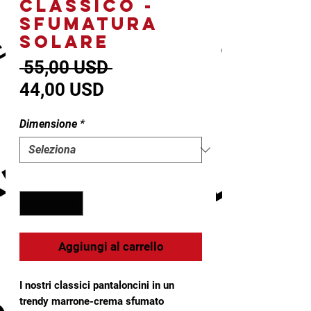
CLASSICO -
SFUMATURA
SOLARE
Prezzo
 55,00 USD 
Prezzo
regolare
44,00 USD
scontato
Dimensione
*
Quantità
*
Aggiungi al carrello
I nostri classici pantaloncini in un
trendy marrone-crema sfumato