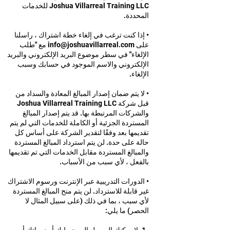
Joshua Villarreal Training LLC للخدمات
المحددة.
• إذا كنت ترغب في إلغاء خطة اشتراك ، راسلنا
على
info@joshuavillarreal.com
مع "طلب
الإلغاء" في سطر موضوع البريد الإلكتروني والبريد
الإلكتروني والاسم الموجود في حسابك وسبب
الإلغاء.
• لا يتم ضمان إصدار المبالغ المعادة والسداد من
قبل شركة Joshua Villarreal Training LLC
والشركات المرتبطة بها. قد يتم إصدار المبالغ
المستردة الجزئية أو الكاملة للخدمات التي لم يتم
تقديمها بعد وفقًا لتقدير الشركة على أساس كل
حالة على حدة. لن يتم استرداد المبالغ المستردة
والمبالغ المستردة مقابل الخدمات التي تم تقديمها
بالفعل ، لأي سبب من الأسباب.
• الدورات التدريبية عبر الإنترنت ورسوم الاشتراك
غير قابلة للاسترداد. لن يتم منح المبالغ المستردة
لأي سبب ، بما في ذلك (على سبيل المثال لا
الحصر) ما يلي: