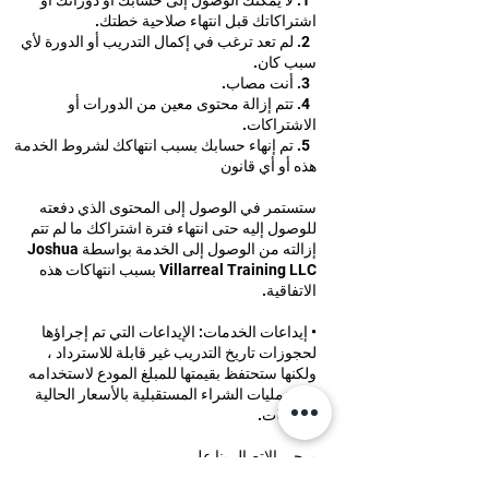
1. لا يمكنك الوصول إلى حسابك أو دوراتك أو
اشتراكاتك قبل انتهاء صلاحية خطتك.
2. لم تعد ترغب في إكمال التدريب أو الدورة لأي
سبب كان.
3. أنت مصاب.
4. تتم إزالة محتوى معين من الدورات أو
الاشتراكات.
5. تم إنهاء حسابك بسبب انتهاكك لشروط الخدمة
هذه أو أي قانون
ستستمر في الوصول إلى المحتوى الذي دفعته
للوصول إليه حتى انتهاء فترة اشتراكك ما لم تتم
إزالته من الوصول إلى الخدمة بواسطة Joshua
Villarreal Training LLC بسبب انتهاكات هذه
الاتفاقية.
• إيداعات الخدمات: الإيداعات التي تم إجراؤها
لحجوزات تاريخ التدريب غير قابلة للاسترداد ،
ولكنها ستحتفظ بقيمتها للمبلغ المودع لاستخدامه
في عمليات الشراء المستقبلية بالأسعار الحالية
للخدمات.
يرجى الاتصال بنا على
info@joshuavillarreal.com
لطرح أي أسئلة.